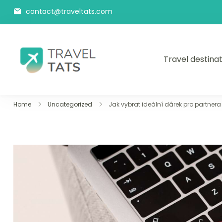
Skip
contact@traveltats.com
to
content
Travel destina
Travel Tats
Home
Uncategorized
Jak vybrat ideální dárek pro partner