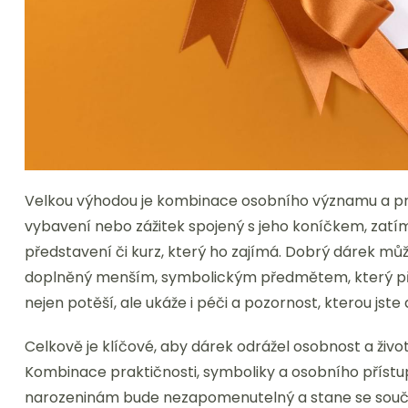
Velkou výhodou je kombinace osobního významu a pra
vybavení nebo zážitek spojený s jeho koníčkem, zatímc
představení či kurz, který ho zajímá. Dobrý dárek můž
doplněný menším, symbolickým předmětem, který při
nejen potěší, ale ukáže i péči a pozornost, kterou jste d
Celkově je klíčové, aby dárek odrážel osobnost a živo
Kombinace praktičnosti, symboliky a osobního přístupu
narozeninám bude nezapomenutelný a stane se sou