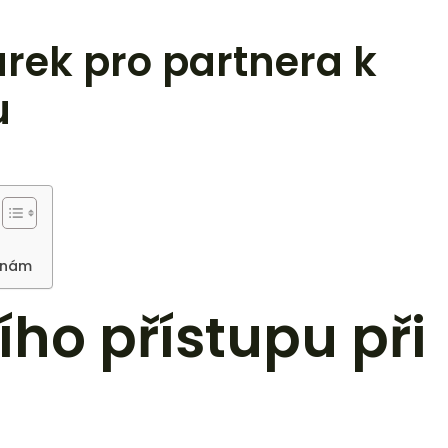
árek pro partnera k
u
ninám
ho přístupu při