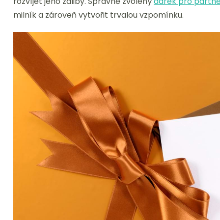
rozvíjet jeho záliby. Správně zvolený
dárek pro partne
milník a zároveň vytvořit trvalou vzpomínku.