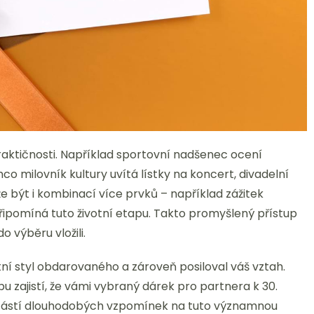
ktičnosti. Například sportovní nadšenec ocení
o milovník kultury uvítá lístky na koncert, divadelní
e být i kombinací více prvků – například zážitek
pomíná tuto životní etapu. Takto promyšlený přístup
o výběru vložili.
tní styl obdarovaného a zároveň posiloval váš vztah.
 zajistí, že vámi vybraný dárek pro partnera k 30.
částí dlouhodobých vzpomínek na tuto významnou