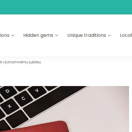
tions
Hidden gems
Unique traditions
Local
a k významnému jubileu