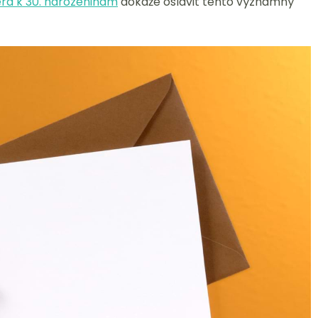
ra k 30. narozeninám
dokáže oslavit tento významný