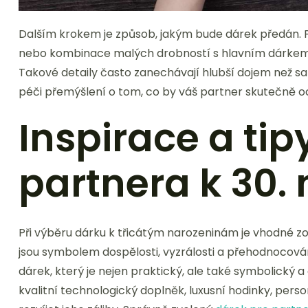
Dalším krokem je způsob, jakým bude dárek předán.
nebo kombinace malých drobností s hlavním dárkem m
Takové detaily často zanechávají hlubší dojem než sa
péči přemýšlení o tom, co by váš partner skutečně oc
Inspirace a tip
partnera k 30.
Při výběru dárku k třicátým narozeninám je vhodné zo
jsou symbolem dospělosti, vyzrálosti a přehodnocování
dárek, který je nejen praktický, ale také symbolický a o
kvalitní technologický doplněk, luxusní hodinky, per