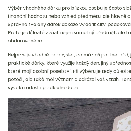
Výběr vhodného dárku pro blízkou osobu je často složi
finanční hodnotu nebo vzhled předmětu, ale hlavně o
Správně zvolený dárek dokáže vyjádřit city, poděková
Proto je důležité zvážit nejen samotný předmět, ale 
obdarovaného.
Nejprve je vhodné promyslet, co má váš partner rád, ja
praktické dárky, které využije každý den, jiný upředno
které mají osobní poselství. Při výběru je tedy důlež
potěšil, ale také měl význam a odrážel váš vztah. Ten
vyvolá radost i po dlouhé době.